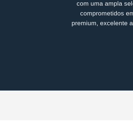
com uma ampla sele
comprometidos em 
premium, excelente a