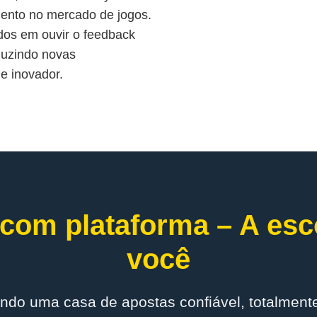
mento no mercado de jogos.
os em ouvir o feedback
duzindo novas
e inovador.
com plataforma – A esco
você
ndo uma casa de apostas confiável, totalmente