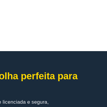
lha perfeita para
 licenciada e segura,