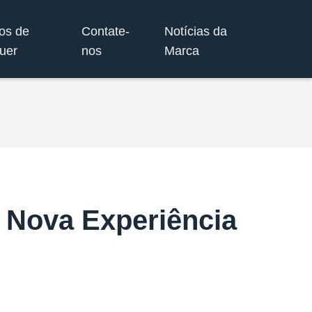
os de
Contate-
Notícias da
uer
nos
Marca
 Nova Experiência