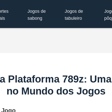
rtes
Jogos de
Jogos de
Jog
ais
sabong
tabuleiro
pôq
a Plataforma 789z: Uma
no Mundo dos Jogos
 Jogo