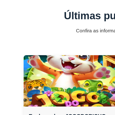
Últimas p
Confira as inform