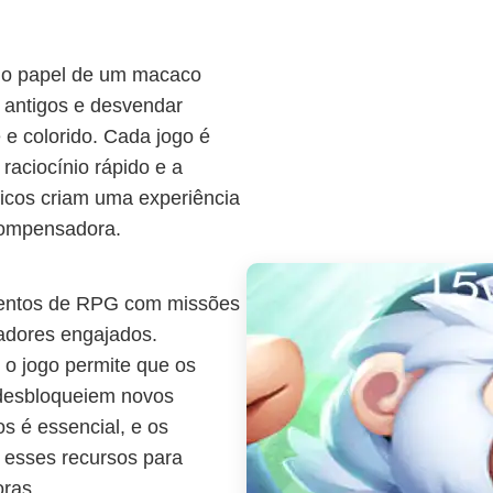
 o papel de um macaco
 antigos e desvendar
e colorido. Cada jogo é
raciocínio rápido e a
áficos criam uma experiência
compensadora.
mentos de RPG com missões
adores engajados.
 o jogo permite que os
 desbloqueiem novos
s é essencial, e os
 esses recursos para
oras.