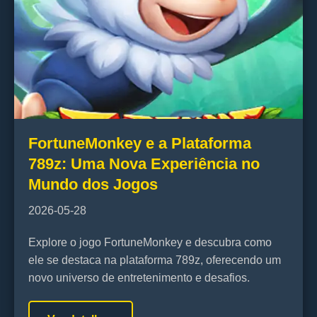
FortuneMonkey e a Plataforma
789z: Uma Nova Experiência no
Mundo dos Jogos
2026-05-28
Explore o jogo FortuneMonkey e descubra como
ele se destaca na plataforma 789z, oferecendo um
novo universo de entretenimento e desafios.