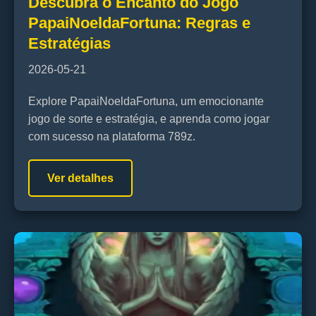
Descubra o Encanto do Jogo
PapaiNoeldaFortuna: Regras e
Estratégias
2026-05-21
Explore PapaiNoeldaFortuna, um emocionante
jogo de sorte e estratégia, e aprenda como jogar
com sucesso na plataforma 789z.
Ver detalhes