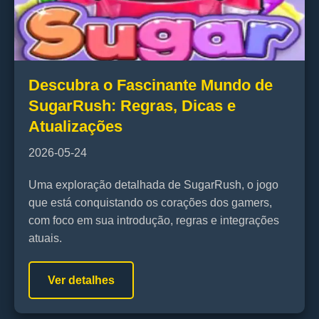
Descubra o Fascinante Mundo de
SugarRush: Regras, Dicas e
Atualizações
2026-05-24
Uma exploração detalhada de SugarRush, o jogo
que está conquistando os corações dos gamers,
com foco em sua introdução, regras e integrações
atuais.
Ver detalhes