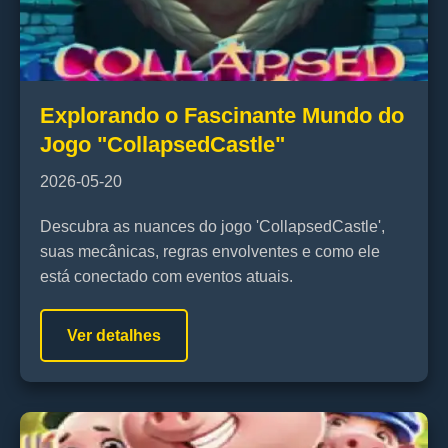
Explorando o Fascinante Mundo do
Jogo "CollapsedCastle"
2026-05-20
Descubra as nuances do jogo 'CollapsedCastle',
suas mecânicas, regras envolventes e como ele
está conectado com eventos atuais.
Ver detalhes