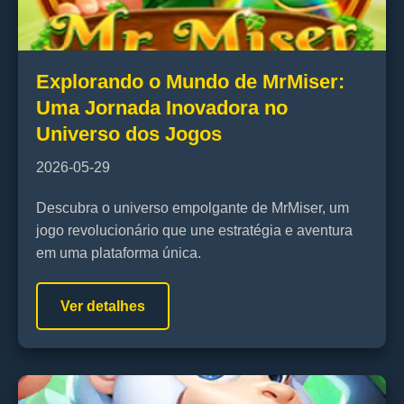
Explorando o Mundo de MrMiser:
Uma Jornada Inovadora no
Universo dos Jogos
2026-05-29
Descubra o universo empolgante de MrMiser, um
jogo revolucionário que une estratégia e aventura
em uma plataforma única.
Ver detalhes