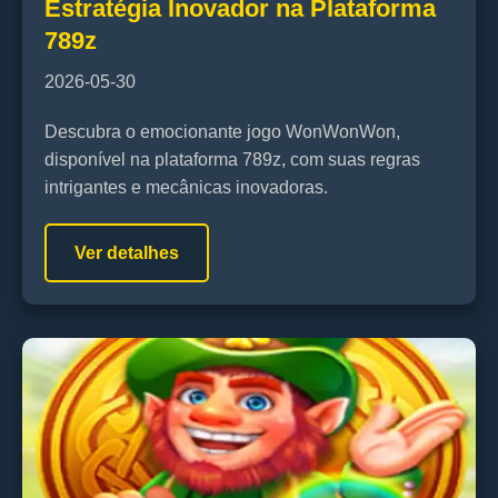
Estratégia Inovador na Plataforma
789z
2026-05-30
Descubra o emocionante jogo WonWonWon,
disponível na plataforma 789z, com suas regras
intrigantes e mecânicas inovadoras.
Ver detalhes