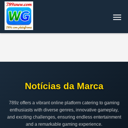
Notícias da Marca
789z offers a vibrant online platform catering to gaming
enthusiasts with diverse genres, innovative gameplay,
and exciting challenges, ensuring endless entertainment
and a remarkable gaming experience.