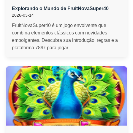
Explorando o Mundo de FruitNovaSuper40
2026-03-14
FruitNovaSuper40 é um jogo envolvente que
combina elementos clássicos com novidades
empolgantes. Descubra sua introdução, regras e a
plataforma 789z para jogar.