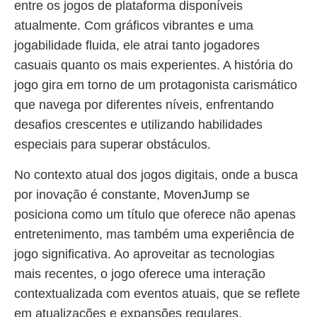
entre os jogos de plataforma disponíveis
atualmente. Com gráficos vibrantes e uma
jogabilidade fluida, ele atrai tanto jogadores
casuais quanto os mais experientes. A história do
jogo gira em torno de um protagonista carismático
que navega por diferentes níveis, enfrentando
desafios crescentes e utilizando habilidades
especiais para superar obstáculos.
No contexto atual dos jogos digitais, onde a busca
por inovação é constante, MovenJump se
posiciona como um título que oferece não apenas
entretenimento, mas também uma experiência de
jogo significativa. Ao aproveitar as tecnologias
mais recentes, o jogo oferece uma interação
contextualizada com eventos atuais, que se reflete
em atualizações e expansões regulares.