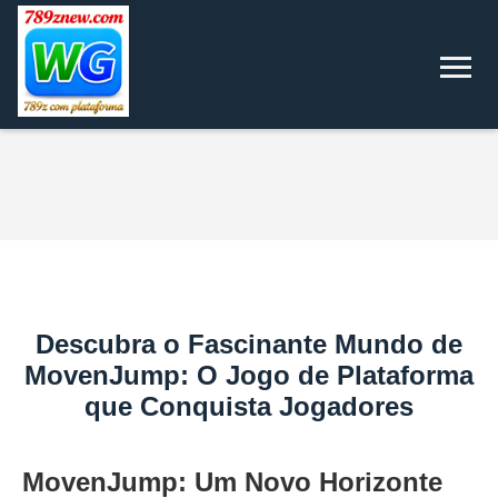
Descubra o Fascinante Mundo de
MovenJump: O Jogo de Plataforma
que Conquista Jogadores
MovenJump: Um Novo Horizonte