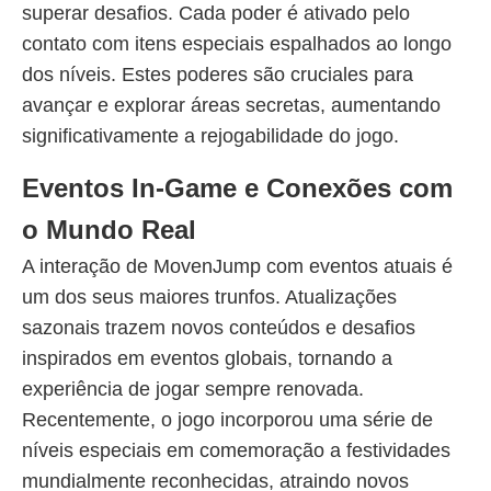
superar desafios. Cada poder é ativado pelo
contato com itens especiais espalhados ao longo
dos níveis. Estes poderes são cruciales para
avançar e explorar áreas secretas, aumentando
significativamente a rejogabilidade do jogo.
Eventos In-Game e Conexões com
o Mundo Real
A interação de MovenJump com eventos atuais é
um dos seus maiores trunfos. Atualizações
sazonais trazem novos conteúdos e desafios
inspirados em eventos globais, tornando a
experiência de jogar sempre renovada.
Recentemente, o jogo incorporou uma série de
níveis especiais em comemoração a festividades
mundialmente reconhecidas, atraindo novos