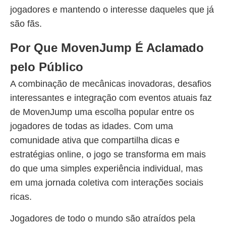
jogadores e mantendo o interesse daqueles que já
são fãs.
Por Que MovenJump É Aclamado
pelo Público
A combinação de mecânicas inovadoras, desafios
interessantes e integração com eventos atuais faz
de MovenJump uma escolha popular entre os
jogadores de todas as idades. Com uma
comunidade ativa que compartilha dicas e
estratégias online, o jogo se transforma em mais
do que uma simples experiência individual, mas
em uma jornada coletiva com interações sociais
ricas.
Jogadores de todo o mundo são atraídos pela