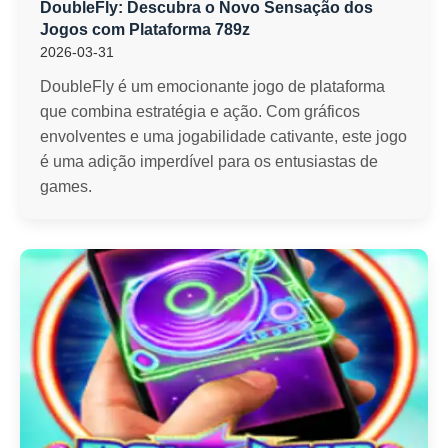
DoubleFly: Descubra o Novo Sensação dos
Jogos com Plataforma 789z
2026-03-31
DoubleFly é um emocionante jogo de plataforma
que combina estratégia e ação. Com gráficos
envolventes e uma jogabilidade cativante, este jogo
é uma adição imperdível para os entusiastas de
games.