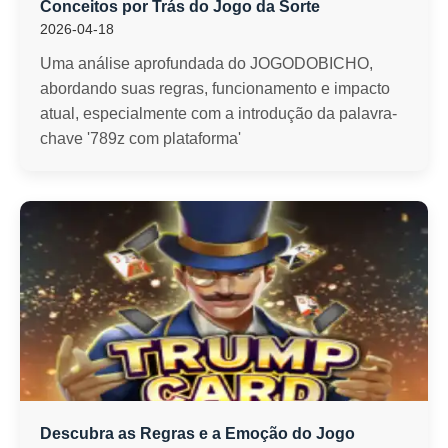
Conceitos por Trás do Jogo da Sorte
2026-04-18
Uma análise aprofundada do JOGODOBICHO,
abordando suas regras, funcionamento e impacto
atual, especialmente com a introdução da palavra-
chave '789z com plataforma'
Descubra as Regras e a Emoção do Jogo