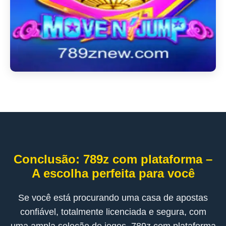
Conclusão: 789z com plataforma –
A escolha perfeita para você
Se você está procurando uma casa de apostas
confiável, totalmente licenciada e segura, com