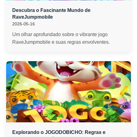
Descubra o Fascinante Mundo de
RaveJumpmobile
2026-05-16
Um olhar aprofundado sobre o vibrante jogo
RaveJumpmobile e suas regras envolventes.
Explorando o JOGODOBICHO: Regras e