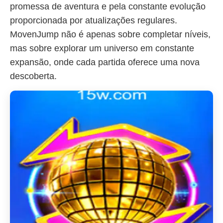
promessa de aventura e pela constante evolução
proporcionada por atualizações regulares.
MovenJump não é apenas sobre completar níveis,
mas sobre explorar um universo em constante
expansão, onde cada partida oferece uma nova
descoberta.