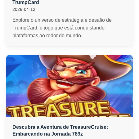
TrumpCard
2026-04-12
Explore o universo de estratégia e desafio de
TrumpCard, o jogo que está conquistando
plataformas ao redor do mundo.
Descubra a Aventura de TreasureCruise:
Embarcando na Jornada 789z