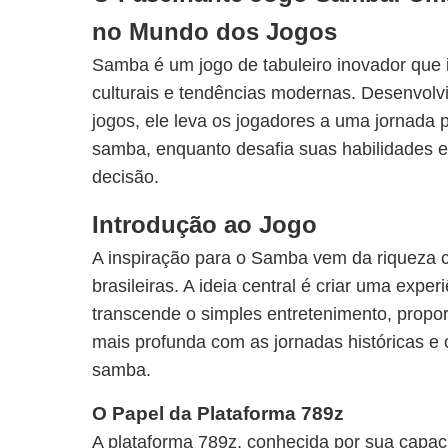
no Mundo dos Jogos
Samba é um jogo de tabuleiro inovador que 
culturais e tendências modernas. Desenvolvi
jogos, ele leva os jogadores a uma jornada p
samba, enquanto desafia suas habilidades e
decisão.
Introdução ao Jogo
A inspiração para o Samba vem da riqueza c
brasileiras. A ideia central é criar uma exper
transcende o simples entretenimento, prop
mais profunda com as jornadas históricas e
samba.
O Papel da Plataforma 789z
A plataforma 789z, conhecida por sua capac