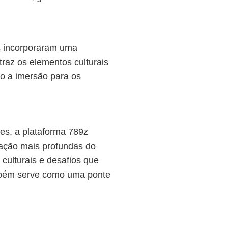
s incorporaram uma
raz os elementos culturais
o a imersão para os
es, a plataforma 789z
ação mais profundas do
culturais e desafios que
ambém serve como uma ponte