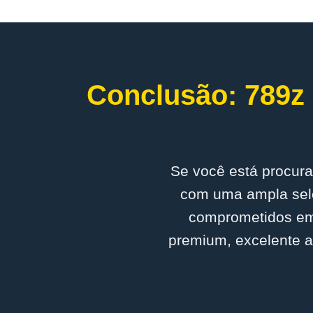
Conclusão: 789z 
Se você está procura
com uma ampla sele
comprometidos em 
premium, excelente a