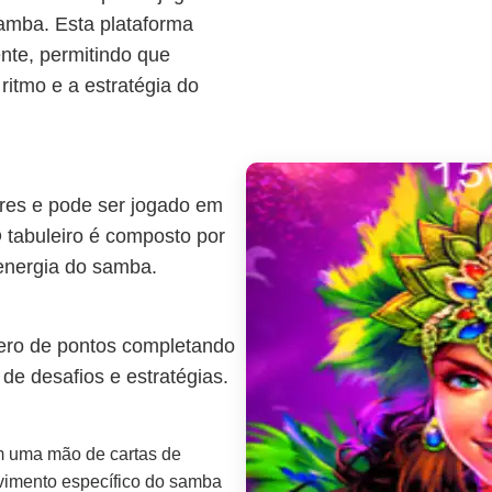
Samba. Esta plataforma
ente, permitindo que
itmo e a estratégia do
res e pode ser jogado em
 tabuleiro é composto por
 energia do samba.
mero de pontos completando
de desafios e estratégias.
 uma mão de cartas de
vimento específico do samba