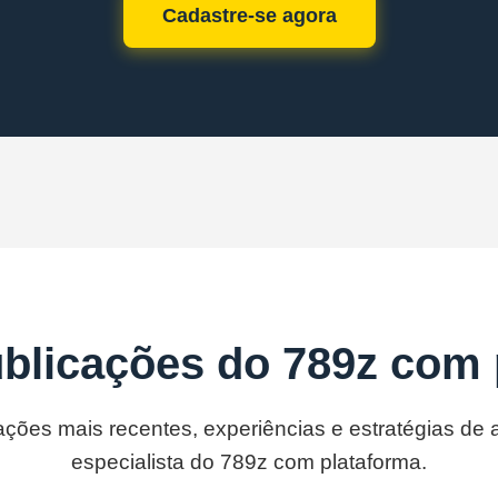
Cadastre-se agora
ublicações do 789z com 
ações mais recentes, experiências e estratégias de
especialista do 789z com plataforma.