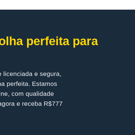
lha perfeita para
 licenciada e segura,
a perfeita. Estamos
ine, com qualidade
 agora e receba R$777