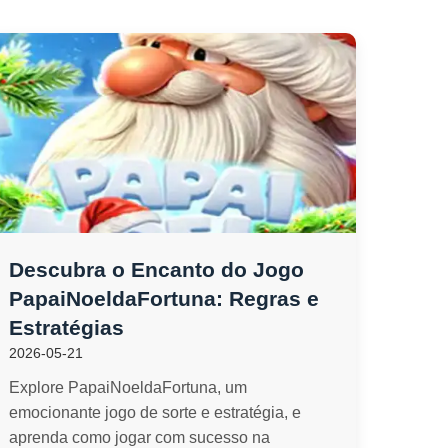
Descubra o Encanto do Jogo
PapaiNoeldaFortuna: Regras e
Estratégias
2026-05-21
Explore PapaiNoeldaFortuna, um
emocionante jogo de sorte e estratégia, e
aprenda como jogar com sucesso na