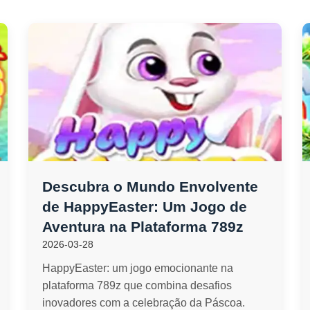
Descubra o Mundo Envolvente
de HappyEaster: Um Jogo de
Aventura na Plataforma 789z
2026-03-28
HappyEaster: um jogo emocionante na
plataforma 789z que combina desafios
inovadores com a celebração da Páscoa.