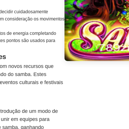
decidir cuidadosamente
em consideração os movimentos
os de energia completando
tes pontos são usados para
es
com novos recursos que
ndo do samba. Estes
entos culturais e festivais
introdução de um modo de
 unir em equipes para
 de samba, ganhando